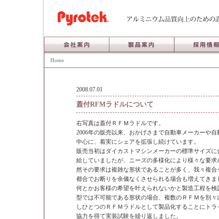
Home
2008.07.01
蓋付RFMラドルについて
右写真は蓋付ＲＦＭラドルです。
2006年の販売以来、おかげさまで自動車メーカーや
中心に、着実にシェアを拡張し続けています。
販売当初はダイカストマシンメーカーの標準サイズに
給していましたが、ニーズの多様化により様々な要求
然その要求は複雑な形状であることが多く、我々複合
都合でお断りを余儀なくさせられる場合も増えてきま
何とかお客様の希望を叶えられないかと製造工程を検
型では不可能である形状の場合、複数のＲＦＭを別々
しひとつのＲＦＭラドルとして製品化することにトラ
協力を得て実装試験を繰り返しました。