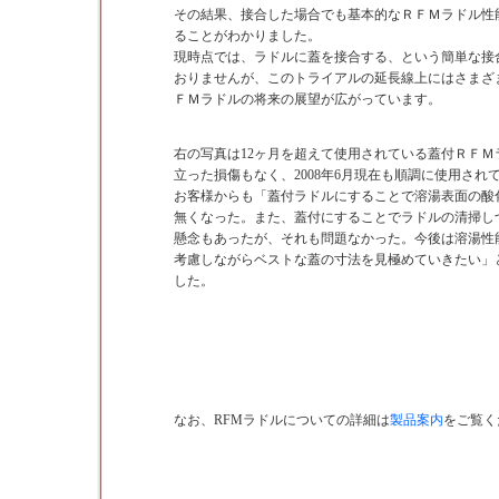
その結果、接合した場合でも基本的なＲＦＭラドル性
ることがわかりました。
現時点では、ラドルに蓋を接合する、という簡単な接
おりませんが、このトライアルの延長線上にはさまざ
ＦＭラドルの将来の展望が広がっています。
右の写真は12ヶ月を超えて使用されている蓋付ＲＦＭ
立った損傷もなく、2008年6月現在も順調に使用され
お客様からも「蓋付ラドルにすることで溶湯表面の酸
無くなった。また、蓋付にすることでラドルの清掃し
懸念もあったが、それも問題なかった。今後は溶湯性
考慮しながらベストな蓋の寸法を見極めていきたい」
した。
なお、RFMラドルについての詳細は
製品案内
をご覧く