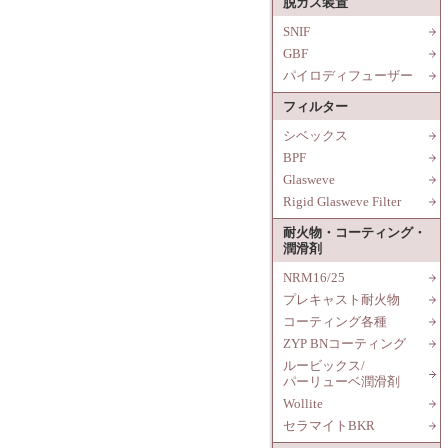
脱ガス装置
SNIF
GBF
パイロディフューザー
フィルター
シベックス
BPF
Glasweve
Rigid Glasweve Filter
耐火物・コーティング・
潤滑剤
NRM16/25
プレキャスト耐火物
コーティング各種
ZYP BNコーティング
ルービックス/
パーリューベ潤滑剤
Wollite
セラマイトBKR