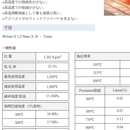
高温度での熱損失が少ない。
●
高温度での収縮が少ない。
●
高温用断熱板として最も強度が高い。
●
アスベストやセラミックファイバーを含まない
●
寸法
965mm X 1,270mm X 10 － 51mm
■
物性値
比 重
熱伝導率
3
1.202 Kg/m
195℃
53.5%
気 孔 率
315℃
最高使用温度
1,050℃
600℃
連続使用温度
1,000℃
Linear(%)
Permanent収縮
15.1MPa
破砕強度/室温
0.02
300℃
熱間圧縮強度（5%歪時）
0.07
500℃
18 MPa
300℃
0.13
750℃
17 MPa
500℃
0.64
900℃