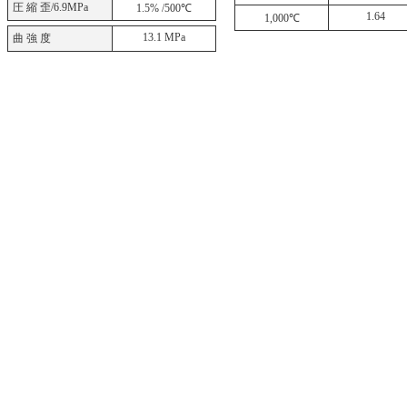
圧 縮 歪/6.9MPa
1.5% /500℃
1.64
1,000℃
13.1 MPa
曲 強 度