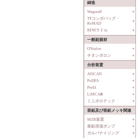
鋳造
Wagstaff
TFコンボバッグ・
ReMAD
RFMラドル
一般副資材
O'Sialon
チタンボロン
分析装置
AlSCAN
PoDFA
Prefil
LiMCAⅢ
ミニポロテック
亜鉛及び亜鉛メッキ関連
MZR装置
亜鉛溶湯ポンプ
ガルバナイジング