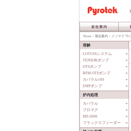
Home
>
製品案内
>
イソマグ 70 (
溶解
LOTUSSシステム
TENSORポンプ
OTSポンプ
RFM OTSポンプ
カバラル18S
EMPポンプ
炉内処理
カバラル
プロマグ
HD-2000
フラックスフィーダー